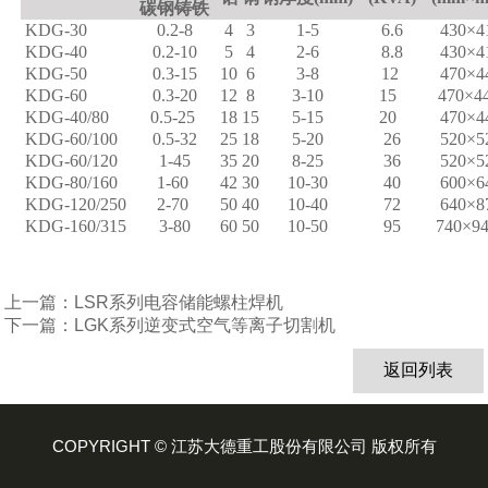
碳钢铸铁
KDG-30
0.2-8
4
3
1-5
6.6
430×4
KDG-40
0.2-10
5
4
2-6
8.8
430×4
KDG-50
0.3-15
10
6
3-8
12
470×4
KDG-60
0.3-20
12
8
3-10
15
470×4
KDG-40/80
0.5-25
18
15
5-15
20
470×4
KDG-60/100
0.5-32
25
18
5-20
26
520×5
KDG-60/120
1-45
35
20
8-25
36
520×5
KDG-80/160
1-60
42
30
10-30
40
600×6
KDG-120/250
2-70
50
40
10-40
72
640×8
KDG-160/315
3-80
60
50
10-50
95
740×9
上一篇：LSR系列电容储能螺柱焊机
下一篇：LGK系列逆变式空气等离子切割机
返回列表
COPYRIGHT © 江苏大德重工股份有限公司 版权所有