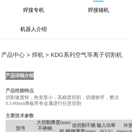
焊接专机
焊接辅机
机器人介绍
产品中心 > 焊机 > KDG系列空气等离子切割机
产品详细介绍
产品性能特点
切割速度快，热变形小，高精度切割，切缝狭窄，整洁
0.5-80mm厚板所有金属进行任意切割
主要技术参数
大切割厚度(mm)
佳切割不锈
输入功率
外
型号
不锈钢、
铝
铜
钢厚度(mm)
(KVA)
(mm×